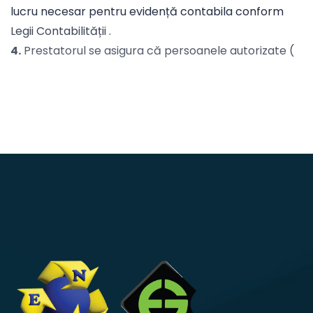
lucru necesar pentru evidență contabila conform
Legii Contabilității .
4.
Prestatorul se asigura că persoanele autorizate (
subcontractorii) care prelucrează datele cu
caracter personal s-au angajat să respecte
confidențialitatea sau au o obligăție statutară
adecvată de confidențialitate .
5.
Datele cu caracter personal colectate în vederea
întocmirii și executării contractului de prestări
servicii între societățile noastre sunt stocate în
format electronic pe serverul firmei MANAGEMENT IT
SERVICES CONSULTING SRL,(prestator de servicii IT
sub contract cu societatea nostra), până la 3 ani de
la încetarea contractului.
6.
Prestatorul se obligă să pună în aplicare măsuri
tehnice și organizatorice adecvate pentru a garanta